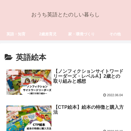
おうち英語とたのしい暮らし
英語・知育
2歳差育児
家・環境づくり
その他
英語絵本
【ノンフィクションサイトワード
娘記録
リーダーズ・レベルA】2歳との
取り組みと感想
2022.06.04
【CTP絵本】絵本の特徴と購入方
英語絵本
法