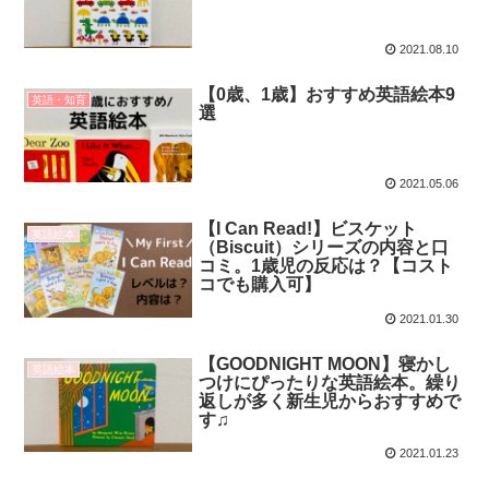
2021.08.10
【0歳、1歳】おすすめ英語絵本9
英語・知育
選
2021.05.06
【I Can Read!】ビスケット
英語絵本
（Biscuit）シリーズの内容と口
コミ。1歳児の反応は？【コスト
コでも購入可】
2021.01.30
【GOODNIGHT MOON】寝かし
英語絵本
つけにぴったりな英語絵本。繰り
返しが多く新生児からおすすめで
す♫
2021.01.23