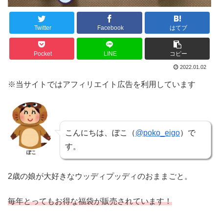
Twitter
Facebook
はてブ
Pocket
LINE
コピー
2022.01.02
※当サイトではアフィリエイト広告を利用しています
こんにちは、ぼこ（
@poko_eigo
）で
す。
ぽこ
2歳の娘が大好きなウッディプッディのおままごと。
毎年とってもお得な福袋が販売されています！