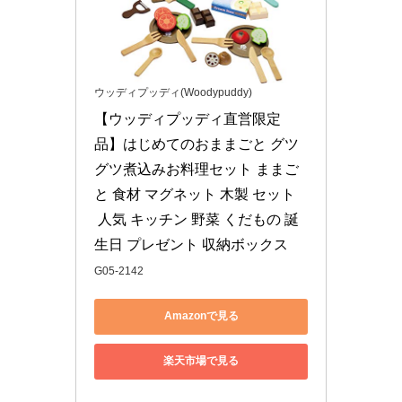
ウッディプッディ(Woodypuddy)
【ウッディプッディ直営限定
品】はじめてのおままごと グツ
グツ煮込みお料理セット ままご
と 食材 マグネット 木製 セット
 人気 キッチン 野菜 くだもの 誕
生日 プレゼント 収納ボックス
G05-2142
Amazonで見る
楽天市場で見る