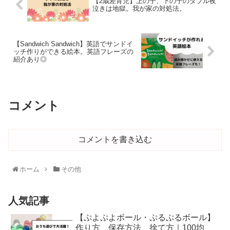
【2歳差育児】上の子、下の子のダブル夜
泣きは地獄。我が家の対処法。
【Sandwich Sandwich】英語でサンドイ
ッチ作りができる絵本。英語フレーズの
紹介あり◎
コメント
コメントを書き込む
ホーム
その他
人気記事
【ぷよぷよボール・ぷるぷるボール】
作り方、保存方法、捨て方｜100均