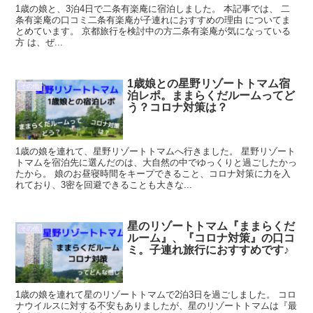
1歳の娘と、3泊4日で二条有楽庵に宿泊しました。 本記事では、 二
条有楽庵の口コミ二条有楽庵が子連れにおすすめの理由 についてま
とめています。 京都旅行を検討中の方二条有楽庵が気になっている
方 は、ぜ...
1歳娘との星野リゾートトマム宿
その他
泊レポ。ままらくだルームってど
う？コロナ対策は？
1歳の娘を連れて、星野リゾートトマムへ行きました。 星野リゾート
トマムを宿泊先に選んだのは、大自然の中でゆっくりと過ごしたかっ
たから。 娘のお昼寝時間をキープできること、コロナ対策に力を入
れており、3密を回避できることも大きな...
星のリゾートトマム『ままらくだ
その他
ルーム』、『コロナ対策』の口コ
ミ。子連れ旅行におすすめです♪
1歳の娘を連れて星のリゾートトマムで2泊3日を過ごしました。 コロ
ナウイルスに対する不安もありましたが、星のリゾートトマムは『最