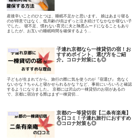
産後辛いことのひとつは、睡眠不足かと思います。 娘はあまり寝る
のが得意ではなく、低月齢の頃はずっと泣き続けてなかなか寝ない子
でした。 寝不足、慣れない育児に夫と険悪ムードになることもあり
ましたが、お互いの睡眠時間を確保するよう...
子連れ京都なら一棟貸切の宿！お
その他
すすめポイント、選び方をご紹
介。コロナ対策にも◎
子どもが生まれてから、旅行の際に気を使うのが『宿選び』 危なく
ないかな？ちゃんと寝かせられるかな？など、事前にいろいろと確認
するようになりました。 京都には沢山の一棟貸切のお宿があるの
で、京都に宿泊する際はまず一棟貸切...
京都の一等貸切宿【二条有楽庵】
その他
を口コミ！子連れ旅行におすすめ
◎コロナ対策も◎