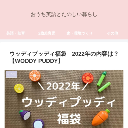
おうち英語とたのしい暮らし
英語・知育
2歳差育児
家・環境づくり
その他
ウッディプッディ福袋 2022年の内容は？
【WODDY PUDDY】
その他