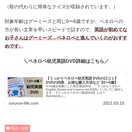
（歌の代わりに簡単なクイズが収録されています。）
対象年齢はグーミーズと同じ0〜6歳ですが、ペネロペの
方が長い文章を早いスピードで話すので、
英語が初めてな
お子さんはグーミーズ→ペネロペと進んでいくのがおすす
めです♩
＼ペネロペ幼児英語DVD詳細はこちら／
【うっかりペネロペ幼児英語 DVDの口コミ】
DVDの内容、お得な購入方法など【0〜6歳】
0〜6歳を対象にした幼児英語DVD、『うっかりペネロペ
English Stories and Lessons for KIDS』についてご紹介し
ます。【うっかりペネロペ英語DVD】とは？
(function(b,c,...
rururun-life.com
2021.03.15
英語・知育