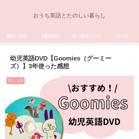
おうち英語とたのしい暮らし
英語・知育
2歳差育児
家・環境づくり
その他
幼児英語DVD【Goomies（グーミー
ズ）】3年使った感想
英語・知育