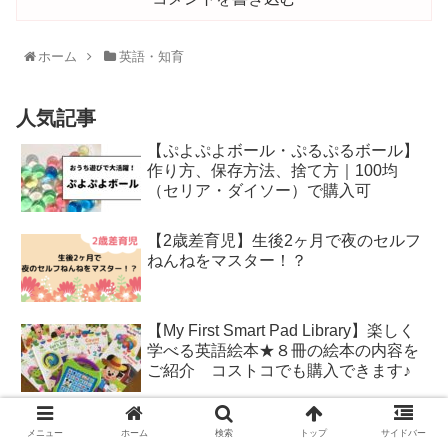
ホーム
英語・知育
人気記事
【ぷよぷよボール・ぷるぷるボール】
作り方、保存方法、捨て方｜100均
（セリア・ダイソー）で購入可
【2歳差育児】生後2ヶ月で夜のセルフ
ねんねをマスター！？
【My First Smart Pad Library】楽しく
学べる英語絵本★８冊の絵本の内容を
ご紹介 コストコでも購入できます♪
ウッディプッディ福袋 2021年の内容
メニュー
ホーム
検索
トップ
サイドバー
は？実際何が届いたの？【WOODY