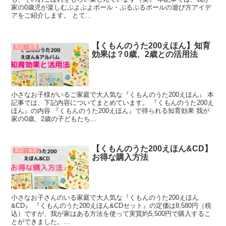
家の0歳児が楽しむぷよぷよボール・ぷるぷるボールの遊び方アイデ
アをご紹介します。 とて...
【くもんのうた200えほん】知育
英語・知育
効果は？0歳、2歳との活用法
小さなお子様がいるご家庭で大人気な『くもんのうた200えほん』 本
記事では、下記内容についてまとめています。 『くもんのうた200え
ほん』の内容 『くもんのうた200えほん』で得られる知育効果 我が
家の0歳、2歳の子どもたち...
【くもんのうた200えほん&CD】
英語・知育
お得な購入方法
小さなお子さんのいる家庭で大人気な『くもんのうた200えほん
&CD』 『くもんのうた200えほん&CDセット』の定価は8,580円（税
込）ですが、我が家はある方法を使って実質約5,500円で購入するこ
とができました。...