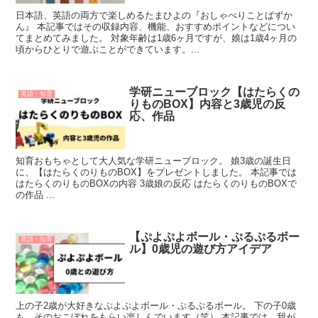
日本語、英語の両方で楽しめるたまひよの『おしゃべりことばずか
ん』 本記事ではその収録内容、機能、おすすめポイントなどについ
てまとめてみました。 対象年齢は1歳6ヶ月ですが、娘は1歳4ヶ月の
頃からひとりで遊ぶことができています。...
学研ニューブロック【はたらくの
英語・知育
りものBOX】内容と3歳児の反
応、作品
知育おもちゃとして大人気な学研ニューブロック。 娘3歳の誕生日
に、【はたらくのりものBOX】をプレゼントしました。 本記事では
はたらくのりものBOXの内容 3歳娘の反応 はたらくのりものBOXで
の作品 ...
【ぷよぷよボール・ぷるぷるボー
英語・知育
ル】0歳児の遊び方アイデア
上の子2歳が大好きなぷよぷよボール・ぷるぷるボール。 下の子0歳
も、そのおこぼれをもらい楽しんでいます（笑） 本記事では、我が