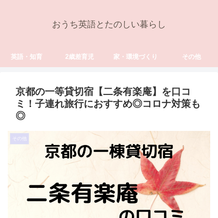
おうち英語とたのしい暮らし
英語・知育
2歳差育児
家・環境づくり
その他
京都の一等貸切宿【二条有楽庵】を口コ
ミ！子連れ旅行におすすめ◎コロナ対策も
◎
その他