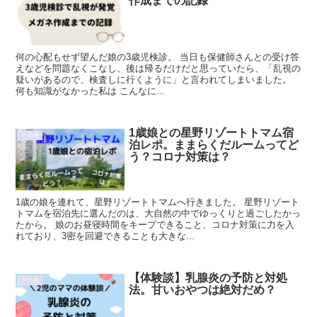
作成までの記録
何の心配もせず望んだ娘の3歳児検診。 当日も保健師さんとの受け答
えなどを問題なくこなし、後は帰るだけだと思っていたら、「乱視の
疑いがあるので、検査しに行くように」と言われてしまいました。
何も知識がなかった私は こんなに...
1歳娘との星野リゾートトマム宿
その他
泊レポ。ままらくだルームってど
う？コロナ対策は？
1歳の娘を連れて、星野リゾートトマムへ行きました。 星野リゾート
トマムを宿泊先に選んだのは、大自然の中でゆっくりと過ごしたかっ
たから。 娘のお昼寝時間をキープできること、コロナ対策に力を入
れており、3密を回避できることも大きな...
【体験談】乳腺炎の予防と対処
その他
法。甘いおやつは絶対だめ？