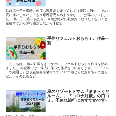
私は第一子出産時に何度も乳腺炎を繰り返しては病院に通い、 その
度に痛いし辛いし「もう母乳育児やめようかな…」と悩んでいまし
た。 第二子出産にあたり、今回は絶対に乳腺炎になりたくない！と
産後すぐから試行錯誤しながら予防と...
手作りフェルトおもちゃ。作品一
その他
覧
こんにちは。 娘の妊娠をきっかけに、フェルトおもちゃ作りを始め
ました。 本記事では、過去に作った作品をご紹介します。 ♡『フル
ーツ紐通し』は現在販売準備中です♡ いつ頃どんなおもちゃで遊ん
だか、その反応など...
星のリゾートトマム『ままらくだ
その他
ルーム』、『コロナ対策』の口コ
ミ。子連れ旅行におすすめです♪