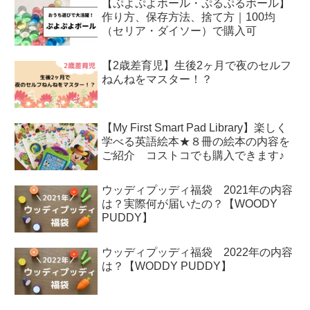
【ぷよぷよボール・ぷるぷるボール】
作り方、保存方法、捨て方｜100均
（セリア・ダイソー）で購入可
【2歳差育児】生後2ヶ月で夜のセルフ
ねんねをマスター！？
【My First Smart Pad Library】楽しく
学べる英語絵本★８冊の絵本の内容を
ご紹介 コストコでも購入できます♪
ウッディプッディ福袋 2021年の内容
は？実際何が届いたの？【WOODY
PUDDY】
ウッディプッディ福袋 2022年の内容
は？【WODDY PUDDY】