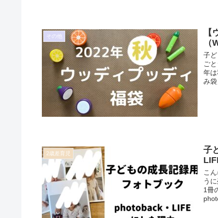
【
その他
（W
子ど
ごと
年は
み袋」
子
2歳差育児
LI
こん
うに
1冊
phot