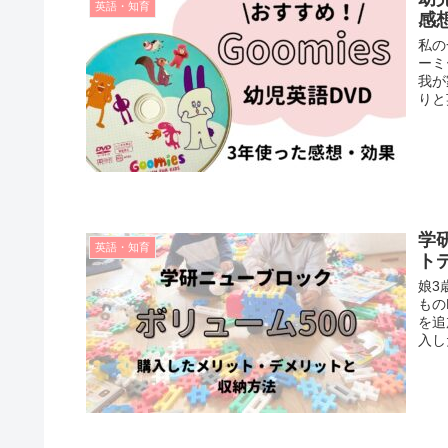
英語・知育
感
私の
ーミ
我が
りと
学
英語・知育
ト
娘3
もの
を追
入し