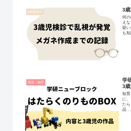
3
2歳差育児
何の
えな
疑い
も知
学
英語・知育
3
知育
に、
たら
品 ..