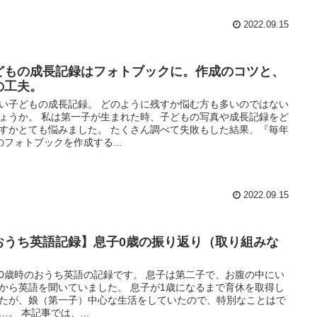
2022.09.15
どもの成長記録はフォトブックに。作成のコツと、
の工夫。
い子どもの成長記録。 どのように残すか悩む方も多いのではない
ょうか。 私は第一子が生まれた時、子どもの写真や成長記録をど
すかとても悩みました。 たくさん調べて失敗もした結果、『毎年
のフォトブックを作成する...
2022.09.15
おうち英語記録】息子0歳の振り返り（取り組みな
）
0歳時のおうち英語の記録です。 息子は第二子で、お腹の中にい
から英語を聞いていました。 息子が1歳になるまで育休を取得し
たが、娘（第一子）中心な生活をしていたので、特別なことはで
…。 本記事では、...