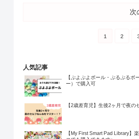
次
1
2
人気記事
【ぷよぷよボール・ぷるぷるボー
ー）で購入可
【2歳差育児】生後2ヶ月で夜の
【My First Smart Pad