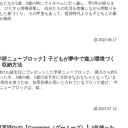
もたちが1歳、3歳の時にマイホームに引っ越し、早1年が経ちま
。 ひたすら情報収集し、自分たちの生活を想像しながら間取りを
した家づくり。 その甲斐もあって、賃貸時代よりも子どもとの暮
が格段...
2023.09.17
学研ニューブロック】子どもが夢中で遊ぶ環境づく
、収納方法
歳のお誕生日にプレゼントした学研ニューブロック。 購入から約1
った今、3歳の娘、1歳の息子共に大好きなおもちゃとなっていま
 指先を使うため、知育効果が高いとされているブロック遊び。 中
ニューブロックは、縦...
2023.07.15
児英語DVD【Goomies（グーミーズ）】3年使った