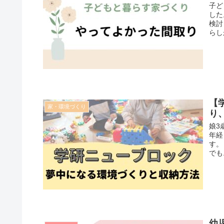
子ど
した
検討
らし
【
家・環境づくり
り
娘3
年経
す。
でも
幼