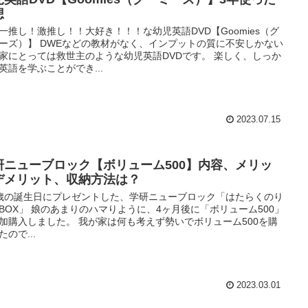
想
一推し！激推し！！大好き！！！な幼児英語DVD【Goomies（グ
ーズ）】 DWEなどの教材がなく、インプットの質に不安しかない
家にとっては救世主のような幼児英語DVDです。 楽しく、しっか
英語を学ぶことができ...
2023.07.15
研ニューブロック【ボリューム500】内容、メリッ
デメリット、収納方法は？
歳の誕生日にプレゼントした、学研ニューブロック「はたらくのり
BOX」 娘のあまりのハマりように、4ヶ月後に「ボリューム500」
加購入しました。 我が家は何も考えず勢いでボリューム500を購
たので...
2023.03.01