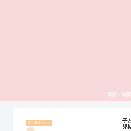
英語・知育
子
家・環境づくり
児