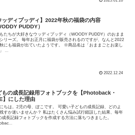
2023.01.20
ウッディプッディ】2022年秋の福袋の内容
ODDY PUDDY）
もたちが大好きなウッディプッディ（WOODY PUDDY）のおまま
シリーズ。 毎年お正月に福袋が販売されるのですが、なんと2022
秋にも福袋が出ていたようです。 ※商品名は「おままごとお楽し
 ...
2022.12.24
どもの成長記録用フォトブックを【Photoback・
FE】にした理由
にちは。2児の母、ぽこです。 可愛い子どもの成長記録、どのよ
残すか迷いませんか？ 私はたくさん悩み試行錯誤した結果、毎年
の成長記録フォトブックを作成する方法に落ちつきました。
obac...