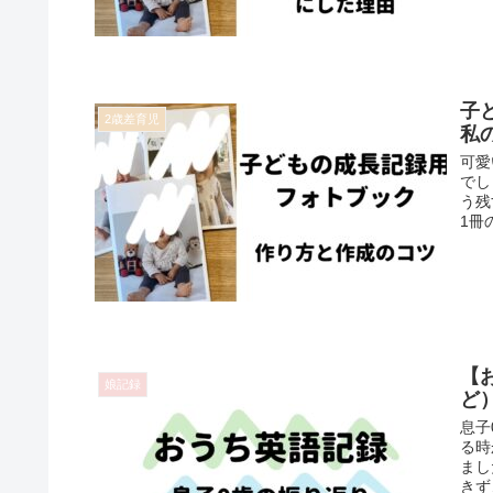
子
2歳差育児
私
可愛
でし
う残
1冊
【
娘記録
ど
息子
る時
まし
きず